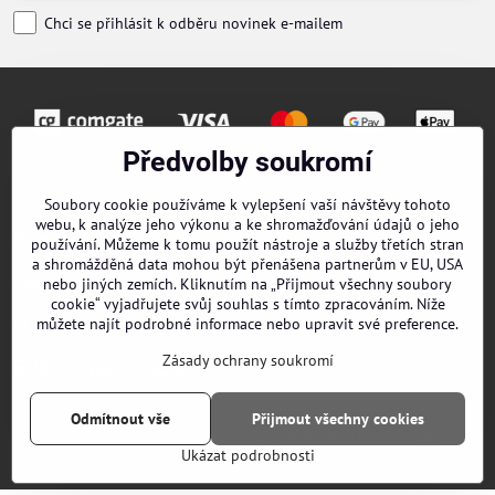
Chci se přihlásit k odběru novinek e-mailem
Předvolby soukromí
Objednávky
Soubory cookie používáme k vylepšení vaší návštěvy tohoto
webu, k analýze jeho výkonu a ke shromažďování údajů o jeho
Kontakty
používání. Můžeme k tomu použít nástroje a služby třetích stran
a shromážděná data mohou být přenášena partnerům v EU, USA
Obchodní podmínky
nebo jiných zemích. Kliknutím na „Přijmout všechny soubory
cookie“ vyjadřujete svůj souhlas s tímto zpracováním. Níže
O nás
můžete najít podrobné informace nebo upravit své preference.
Zásady ochrany soukromí
EPES Catalog B2B
Odmítnout vše
Přijmout všechny cookies
©
2026
Copyright
Předvolby soukromí
Zásady ochrany soukromí
Ukázat podrobnosti
Vytvořeno systémem:
ByznysWeb.cz