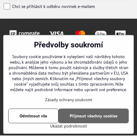
Chci se přihlásit k odběru novinek e-mailem
Předvolby soukromí
Objednávky
Soubory cookie používáme k vylepšení vaší návštěvy tohoto
webu, k analýze jeho výkonu a ke shromažďování údajů o jeho
Kontakty
používání. Můžeme k tomu použít nástroje a služby třetích stran
a shromážděná data mohou být přenášena partnerům v EU, USA
Obchodní podmínky
nebo jiných zemích. Kliknutím na „Přijmout všechny soubory
cookie“ vyjadřujete svůj souhlas s tímto zpracováním. Níže
O nás
můžete najít podrobné informace nebo upravit své preference.
Zásady ochrany soukromí
EPES Catalog B2B
Odmítnout vše
Přijmout všechny cookies
©
2026
Copyright
Předvolby soukromí
Zásady ochrany soukromí
Ukázat podrobnosti
Vytvořeno systémem:
ByznysWeb.cz