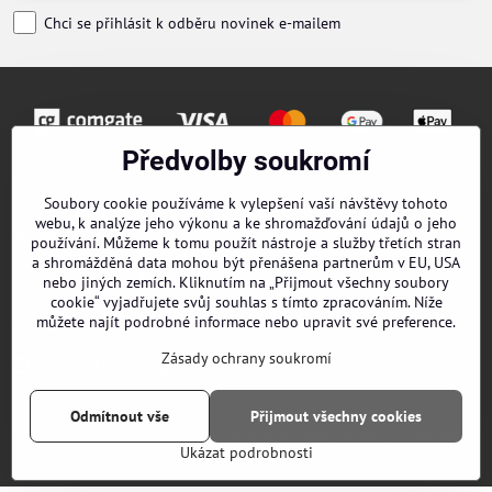
Chci se přihlásit k odběru novinek e-mailem
Předvolby soukromí
Objednávky
Soubory cookie používáme k vylepšení vaší návštěvy tohoto
webu, k analýze jeho výkonu a ke shromažďování údajů o jeho
Kontakty
používání. Můžeme k tomu použít nástroje a služby třetích stran
a shromážděná data mohou být přenášena partnerům v EU, USA
Obchodní podmínky
nebo jiných zemích. Kliknutím na „Přijmout všechny soubory
cookie“ vyjadřujete svůj souhlas s tímto zpracováním. Níže
O nás
můžete najít podrobné informace nebo upravit své preference.
Zásady ochrany soukromí
EPES Catalog B2B
Odmítnout vše
Přijmout všechny cookies
©
2026
Copyright
Předvolby soukromí
Zásady ochrany soukromí
Ukázat podrobnosti
Vytvořeno systémem:
ByznysWeb.cz