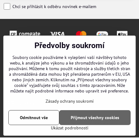
Chci se přihlásit k odběru novinek e-mailem
Předvolby soukromí
Objednávky
Soubory cookie používáme k vylepšení vaší návštěvy tohoto
webu, k analýze jeho výkonu a ke shromažďování údajů o jeho
Kontakty
používání. Můžeme k tomu použít nástroje a služby třetích stran
a shromážděná data mohou být přenášena partnerům v EU, USA
Obchodní podmínky
nebo jiných zemích. Kliknutím na „Přijmout všechny soubory
cookie“ vyjadřujete svůj souhlas s tímto zpracováním. Níže
O nás
můžete najít podrobné informace nebo upravit své preference.
Zásady ochrany soukromí
EPES Catalog B2B
Odmítnout vše
Přijmout všechny cookies
©
2026
Copyright
Předvolby soukromí
Zásady ochrany soukromí
Ukázat podrobnosti
Vytvořeno systémem:
ByznysWeb.cz