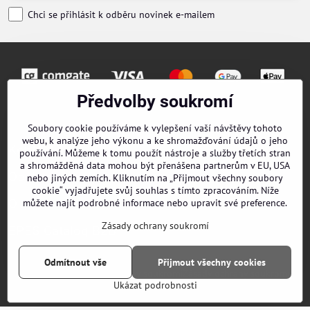
Chci se přihlásit k odběru novinek e-mailem
Předvolby soukromí
Objednávky
Soubory cookie používáme k vylepšení vaší návštěvy tohoto
webu, k analýze jeho výkonu a ke shromažďování údajů o jeho
Kontakty
používání. Můžeme k tomu použít nástroje a služby třetích stran
a shromážděná data mohou být přenášena partnerům v EU, USA
Obchodní podmínky
nebo jiných zemích. Kliknutím na „Přijmout všechny soubory
cookie“ vyjadřujete svůj souhlas s tímto zpracováním. Níže
O nás
můžete najít podrobné informace nebo upravit své preference.
Zásady ochrany soukromí
EPES Catalog B2B
Odmítnout vše
Přijmout všechny cookies
©
2026
Copyright
Předvolby soukromí
Zásady ochrany soukromí
Ukázat podrobnosti
Vytvořeno systémem:
ByznysWeb.cz