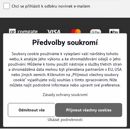
Chci se přihlásit k odběru novinek e-mailem
Předvolby soukromí
Objednávky
Soubory cookie používáme k vylepšení vaší návštěvy tohoto
webu, k analýze jeho výkonu a ke shromažďování údajů o jeho
Kontakty
používání. Můžeme k tomu použít nástroje a služby třetích stran
a shromážděná data mohou být přenášena partnerům v EU, USA
Obchodní podmínky
nebo jiných zemích. Kliknutím na „Přijmout všechny soubory
cookie“ vyjadřujete svůj souhlas s tímto zpracováním. Níže
O nás
můžete najít podrobné informace nebo upravit své preference.
Zásady ochrany soukromí
EPES Catalog B2B
Odmítnout vše
Přijmout všechny cookies
©
2026
Copyright
Předvolby soukromí
Zásady ochrany soukromí
Ukázat podrobnosti
Vytvořeno systémem:
ByznysWeb.cz