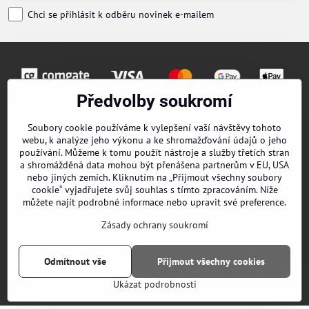
Chci se přihlásit k odběru novinek e-mailem
Předvolby soukromí
Objednávky
Soubory cookie používáme k vylepšení vaší návštěvy tohoto
webu, k analýze jeho výkonu a ke shromažďování údajů o jeho
Kontakty
používání. Můžeme k tomu použít nástroje a služby třetích stran
a shromážděná data mohou být přenášena partnerům v EU, USA
Obchodní podmínky
nebo jiných zemích. Kliknutím na „Přijmout všechny soubory
cookie“ vyjadřujete svůj souhlas s tímto zpracováním. Níže
O nás
můžete najít podrobné informace nebo upravit své preference.
Zásady ochrany soukromí
EPES Catalog B2B
Odmítnout vše
Přijmout všechny cookies
©
2026
Copyright
Předvolby soukromí
Zásady ochrany soukromí
Ukázat podrobnosti
Vytvořeno systémem:
ByznysWeb.cz