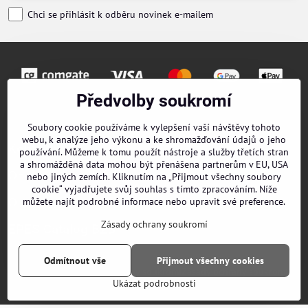
Chci se přihlásit k odběru novinek e-mailem
Předvolby soukromí
Objednávky
Soubory cookie používáme k vylepšení vaší návštěvy tohoto
webu, k analýze jeho výkonu a ke shromažďování údajů o jeho
Kontakty
používání. Můžeme k tomu použít nástroje a služby třetích stran
a shromážděná data mohou být přenášena partnerům v EU, USA
Obchodní podmínky
nebo jiných zemích. Kliknutím na „Přijmout všechny soubory
cookie“ vyjadřujete svůj souhlas s tímto zpracováním. Níže
O nás
můžete najít podrobné informace nebo upravit své preference.
Zásady ochrany soukromí
EPES Catalog B2B
Odmítnout vše
Přijmout všechny cookies
©
2026
Copyright
Předvolby soukromí
Zásady ochrany soukromí
Ukázat podrobnosti
Vytvořeno systémem:
ByznysWeb.cz