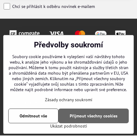
Chci se přihlásit k odběru novinek e-mailem
Předvolby soukromí
Objednávky
Soubory cookie používáme k vylepšení vaší návštěvy tohoto
webu, k analýze jeho výkonu a ke shromažďování údajů o jeho
Kontakty
používání. Můžeme k tomu použít nástroje a služby třetích stran
a shromážděná data mohou být přenášena partnerům v EU, USA
Obchodní podmínky
nebo jiných zemích. Kliknutím na „Přijmout všechny soubory
cookie“ vyjadřujete svůj souhlas s tímto zpracováním. Níže
O nás
můžete najít podrobné informace nebo upravit své preference.
Zásady ochrany soukromí
EPES Catalog B2B
Odmítnout vše
Přijmout všechny cookies
©
2026
Copyright
Předvolby soukromí
Zásady ochrany soukromí
Ukázat podrobnosti
Vytvořeno systémem:
ByznysWeb.cz