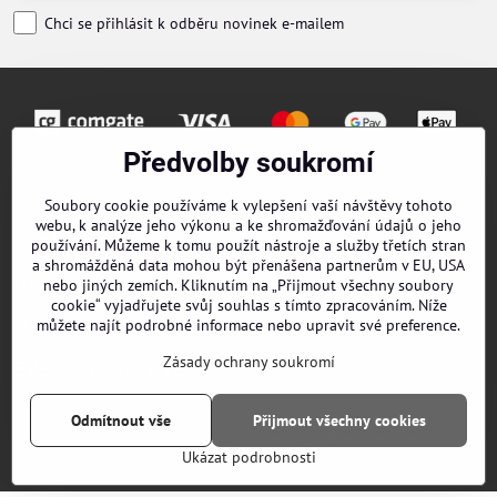
Chci se přihlásit k odběru novinek e-mailem
Předvolby soukromí
Objednávky
Soubory cookie používáme k vylepšení vaší návštěvy tohoto
webu, k analýze jeho výkonu a ke shromažďování údajů o jeho
Kontakty
používání. Můžeme k tomu použít nástroje a služby třetích stran
a shromážděná data mohou být přenášena partnerům v EU, USA
Obchodní podmínky
nebo jiných zemích. Kliknutím na „Přijmout všechny soubory
cookie“ vyjadřujete svůj souhlas s tímto zpracováním. Níže
O nás
můžete najít podrobné informace nebo upravit své preference.
Zásady ochrany soukromí
EPES Catalog B2B
Odmítnout vše
Přijmout všechny cookies
©
2026
Copyright
Předvolby soukromí
Zásady ochrany soukromí
Ukázat podrobnosti
Vytvořeno systémem:
ByznysWeb.cz