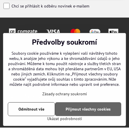
Chci se přihlásit k odběru novinek e-mailem
Předvolby soukromí
Objednávky
Soubory cookie používáme k vylepšení vaší návštěvy tohoto
webu, k analýze jeho výkonu a ke shromažďování údajů o jeho
Kontakty
používání. Můžeme k tomu použít nástroje a služby třetích stran
a shromážděná data mohou být přenášena partnerům v EU, USA
Obchodní podmínky
nebo jiných zemích. Kliknutím na „Přijmout všechny soubory
cookie“ vyjadřujete svůj souhlas s tímto zpracováním. Níže
O nás
můžete najít podrobné informace nebo upravit své preference.
Zásady ochrany soukromí
EPES Catalog B2B
Odmítnout vše
Přijmout všechny cookies
©
2026
Copyright
Předvolby soukromí
Zásady ochrany soukromí
Ukázat podrobnosti
Vytvořeno systémem:
ByznysWeb.cz